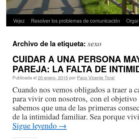
Saltar
Vejez
Resolver los problemas de comunicación
Organ
al
sexo
Archivo de la etiqueta:
contenido
CUIDAR A UNA PERSONA MAY
PAREJA: LA FALTA DE INTIMI
Publicada el
20 enero, 2015
por
Paco Vicente Toral
Cuando nos vemos obligados a traer a c
para vivir con nosotros, con el objetivo
sabemos que una de las primeras consec
de la intimidad familiar. Sea porque vi
Sigue leyendo
→