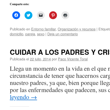
Comparte esto:
Haz
Haz
Haz
Haz
Haz
clic
clic
clic
clic
clic
para
para
para
para
para
compartir
compartir
enviar
compartir
imprimir
en
en
un
en
(Se
Publicado en
Entorno familiar
,
Organización y recursos
|
Etique
Facebook
Twitter
enlace
Pinterest
abre
domicilio
,
pareja
,
sexo
|
Deja un comentario
(Se
(Se
por
(Se
en
abre
abre
correo
abre
una
en
en
electrónico
en
ventana
una
una
a
una
nueva)
ventana
ventana
un
ventana
CUIDAR A LOS PADRES Y CRI
nueva)
nueva)
amigo
nueva)
(Se
abre
Publicada el
22 julio, 2014
por
Paco Vicente Toral
en
una
ventana
Llega un momento en la vida en el que 
nueva)
circunstancia de tener que hacernos car
nuestro padres, ya que, bien porque lleg
por las enfermedades que padecen, sus
leyendo
→