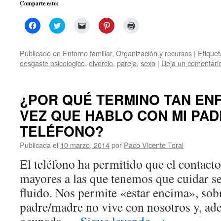
Comparte esto:
Haz
Haz
Haz
Haz
Haz
clic
clic
clic
clic
clic
para
para
para
para
para
compartir
compartir
enviar
compartir
imprimir
en
en
un
en
(Se
Publicado en
Entorno familiar
,
Organización y recursos
|
Etique
Facebook
Twitter
enlace
Pinterest
abre
desgaste psicologico
,
divorcio
,
pareja
,
sexo
|
Deja un comentari
(Se
(Se
por
(Se
en
abre
abre
correo
abre
una
en
en
electrónico
en
ventana
una
una
a
una
nueva)
ventana
ventana
un
ventana
¿POR QUÉ TERMINO TAN EN
nueva)
nueva)
amigo
nueva)
(Se
abre
VEZ QUE HABLO CON MI PA
en
una
TELÉFONO?
ventana
nueva)
Publicada el
10 marzo, 2014
por
Paco Vicente Toral
El teléfono ha permitido que el contacto
mayores a las que tenemos que cuidar s
fluido. Nos permite «estar encima», sob
padre/madre no vive con nosotros y, ad