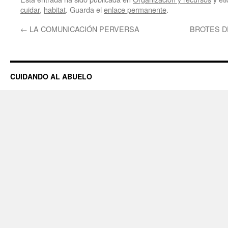
nueva)
cuidar
,
habitat
. Guarda el
enlace permanente
.
←
LA COMUNICACIÓN PERVERSA
BROTES DE
CUIDANDO AL ABUELO