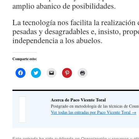
amplio abanico de posibilidades.
La tecnología nos facilita la realización 
pesadas y desagradables e, insisto, pro
independencia a los abuelos.
Comparte esto:
Haz
Haz
Haz
Haz
Haz
clic
clic
clic
clic
clic
para
para
para
para
para
compartir
compartir
enviar
compartir
imprimir
en
en
un
en
(Se
Facebook
Twitter
enlace
Pinterest
abre
(Se
(Se
por
(Se
en
Acerca de Paco Vicente Toral
abre
abre
correo
abre
una
en
en
electrónico
en
ventana
Postgrado en metodología de las técnicas de Couns
una
una
a
una
nueva)
Ver todas las entradas por Paco Vicente Toral
→
ventana
ventana
un
ventana
nueva)
nueva)
amigo
nueva)
(Se
abre
en
una
ventana
Esta entrada ha sido publicada en
Organización y recursos
y et