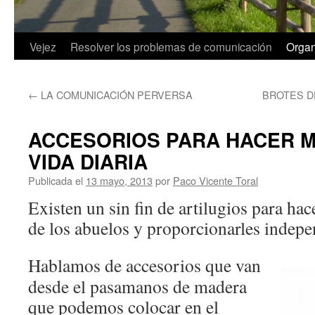
Saltar
Vejez
Resolver los problemas de comunicación
Organ
al
←
LA COMUNICACIÓN PERVERSA
BROTES DE
contenido
ACCESORIOS PARA HACER M
VIDA DIARIA
Publicada el
13 mayo, 2013
por
Paco Vicente Toral
Existen un sin fin de artilugios para hac
de los abuelos y proporcionarles indepe
Hablamos de accesorios que van
desde el pasamanos de madera
que podemos colocar en el